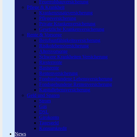
Feuerrohbauversicherung
Pflege & Krankheit
Krankenzusatzversicherung
Pflegeversicherung
Private Krankenversicherung
Gesetzliche Krankenversicherung
Rente & Vorsorge
Berufs­unfähigkeitsversicherung
Risikolebensversicherung
Altersvorsorge
Schwere Krankheiten Versicherung
Riesterrente
Basisrente
Rentenversicherung
Fondsgebundene Lebensversicherung
Fondsgebundene Rentenversicherung
Kapitallebensversicherung
Geld und Sparen
Strom
Gas
DSL
Girokonto
Tagesgeld
Konsumkredit
News