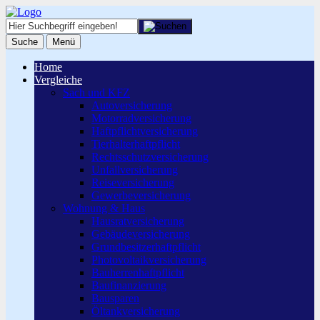
Suche
Menü
Home
Vergleiche
Sach und KFZ
Autoversicherung
Motorradversicherung
Haftpflichtversicherung
Tierhalterhaftpflicht
Rechtsschutzversicherung
Unfallversicherung
Reiseversicherung
Gewerbeversicherung
Wohnung & Haus
Hausratversicherung
Gebäudeversicherung
Grundbesitzerhaftpflicht
Photovoltaikversicherung
Bauherrenhaftpflicht
Baufinanzierung
Bausparen
Öltankversicherung