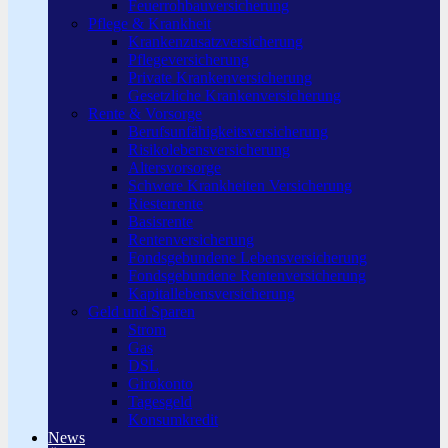
Feuerrohbauversicherung
Pflege & Krankheit
Krankenzusatzversicherung
Pflegeversicherung
Private Krankenversicherung
Gesetzliche Krankenversicherung
Rente & Vorsorge
Berufs­unfähigkeitsversicherung
Risikolebensversicherung
Altersvorsorge
Schwere Krankheiten Versicherung
Riesterrente
Basisrente
Rentenversicherung
Fondsgebundene Lebensversicherung
Fondsgebundene Rentenversicherung
Kapitallebensversicherung
Geld und Sparen
Strom
Gas
DSL
Girokonto
Tagesgeld
Konsumkredit
News