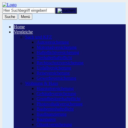
Suche
Menü
Home
Vergleiche
Sach und KFZ
Autoversicherung
Motorradversicherung
Haftpflichtversicherung
Tierhalterhaftpflicht
Rechtsschutzversicherung
Unfallversicherung
Reiseversicherung
Gewerbeversicherung
Wohnung & Haus
Hausratversicherung
Gebäudeversicherung
Grundbesitzerhaftpflicht
Photovoltaikversicherung
Bauherrenhaftpflicht
Baufinanzierung
Bausparen
Öltankversicherung