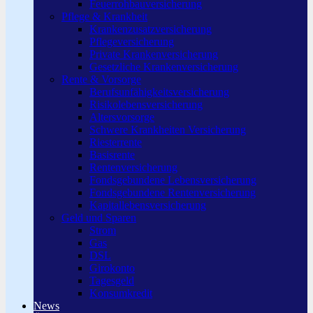
Feuerrohbauversicherung
Pflege & Krankheit
Krankenzusatzversicherung
Pflegeversicherung
Private Krankenversicherung
Gesetzliche Krankenversicherung
Rente & Vorsorge
Berufs­unfähigkeitsversicherung
Risikolebensversicherung
Altersvorsorge
Schwere Krankheiten Versicherung
Riesterrente
Basisrente
Rentenversicherung
Fondsgebundene Lebensversicherung
Fondsgebundene Rentenversicherung
Kapitallebensversicherung
Geld und Sparen
Strom
Gas
DSL
Girokonto
Tagesgeld
Konsumkredit
News