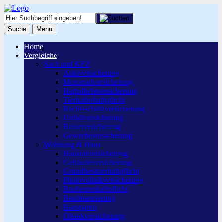
Suche
Menü
Home
Vergleiche
Sach und KFZ
Autoversicherung
Motorradversicherung
Haftpflichtversicherung
Tierhalterhaftpflicht
Rechtsschutzversicherung
Unfallversicherung
Reiseversicherung
Gewerbeversicherung
Wohnung & Haus
Hausratversicherung
Gebäudeversicherung
Grundbesitzerhaftpflicht
Photovoltaikversicherung
Bauherrenhaftpflicht
Baufinanzierung
Bausparen
Öltankversicherung