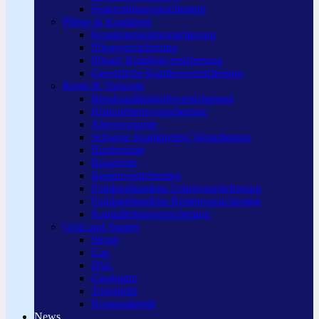
Feuerrohbauversicherung
Pflege & Krankheit
Krankenzusatzversicherung
Pflegeversicherung
Private Krankenversicherung
Gesetzliche Krankenversicherung
Rente & Vorsorge
Berufs­unfähigkeitsversicherung
Risikolebensversicherung
Altersvorsorge
Schwere Krankheiten Versicherung
Riesterrente
Basisrente
Rentenversicherung
Fondsgebundene Lebensversicherung
Fondsgebundene Rentenversicherung
Kapitallebensversicherung
Geld und Sparen
Strom
Gas
DSL
Girokonto
Tagesgeld
Konsumkredit
News