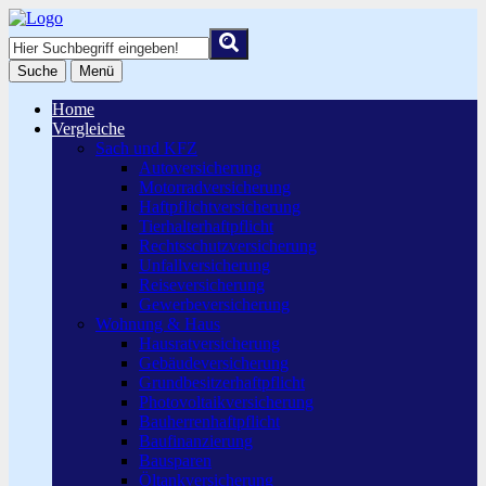
Suche
Menü
Home
Vergleiche
Sach und KFZ
Autoversicherung
Motorradversicherung
Haftpflichtversicherung
Tierhalterhaftpflicht
Rechtsschutzversicherung
Unfallversicherung
Reiseversicherung
Gewerbeversicherung
Wohnung & Haus
Hausratversicherung
Gebäudeversicherung
Grundbesitzerhaftpflicht
Photovoltaikversicherung
Bauherrenhaftpflicht
Baufinanzierung
Bausparen
Öltankversicherung