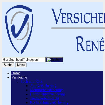
Suche
Menü
Home
Vergleiche
Sach und KFZ
Autoversicherung
Motorradversicherung
Haftpflichtversicherung
Tierhalterhaftpflicht
Rechtsschutzversicherung