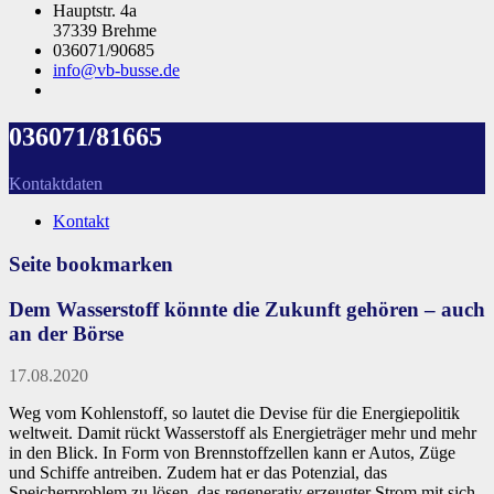
Hauptstr. 4a
37339 Brehme
036071/90685
info@vb-busse.de
036071/81665
Kontaktdaten
Kontakt
Seite bookmarken
Dem Wasserstoff könnte die Zukunft gehören – auch
an der Börse
17.08.2020
Weg vom Kohlenstoff, so lautet die Devise für die Energiepolitik
weltweit. Damit rückt Wasserstoff als Energieträger mehr und mehr
in den Blick. In Form von Brennstoffzellen kann er Autos, Züge
und Schiffe antreiben. Zudem hat er das Potenzial, das
Speicherproblem zu lösen, das regenerativ erzeugter Strom mit sich