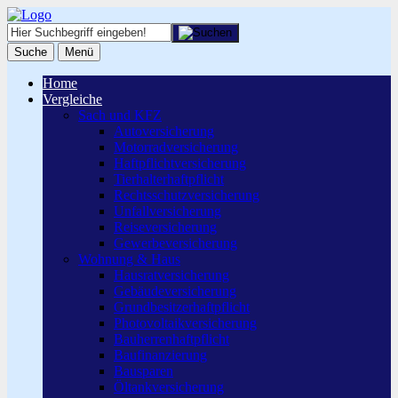
Suche
Menü
Home
Vergleiche
Sach und KFZ
Autoversicherung
Motorradversicherung
Haftpflichtversicherung
Tierhalterhaftpflicht
Rechtsschutzversicherung
Unfallversicherung
Reiseversicherung
Gewerbeversicherung
Wohnung & Haus
Hausratversicherung
Gebäudeversicherung
Grundbesitzerhaftpflicht
Photovoltaikversicherung
Bauherrenhaftpflicht
Baufinanzierung
Bausparen
Öltankversicherung