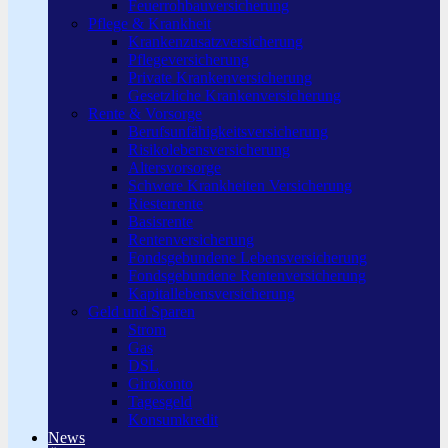
Feuerrohbauversicherung
Pflege & Krankheit
Krankenzusatzversicherung
Pflegeversicherung
Private Krankenversicherung
Gesetzliche Krankenversicherung
Rente & Vorsorge
Berufs­unfähigkeitsversicherung
Risikolebensversicherung
Altersvorsorge
Schwere Krankheiten Versicherung
Riesterrente
Basisrente
Rentenversicherung
Fondsgebundene Lebensversicherung
Fondsgebundene Rentenversicherung
Kapitallebensversicherung
Geld und Sparen
Strom
Gas
DSL
Girokonto
Tagesgeld
Konsumkredit
News