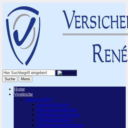
Suche
Menü
Home
Vergleiche
Sach und KFZ
Autoversicherung
Motorradversicherung
Haftpflichtversicherung
Tierhalterhaftpflicht
Rechtsschutzversicherung