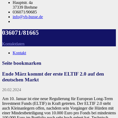
Hauptstr. 4a
37339 Brehme
036071/90685
info@vb-busse.de
036071/81665
Kontaktdaten
Kontakt
Seite bookmarken
Ende März kommt der erste ELTIF 2.0 auf den
deutschen Markt
20.02.2024
Am 10. Januar ist eine neue Regulierung für European Long-Term
Investment Funds (ELTIF) in Kraft getreten. Der ELTIF 2.0 steht
auch Kleinanlegern offen, nachdem sein Vorgänger die Hürden mit
einer Mindestbeteiligung von 10.000 Euro pro Fonds bei mindestens
100.000 Euro im Portfolio noch sehr hoch gelegt hat. Technisch