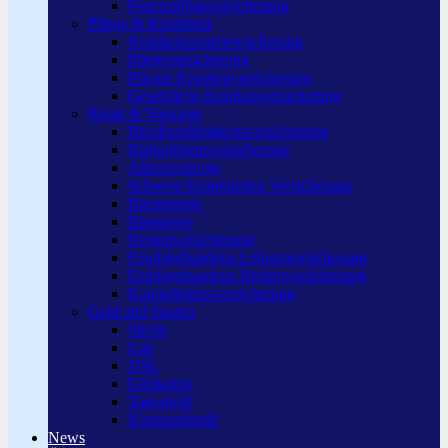
Feuerrohbauversicherung
Pflege & Krankheit
Krankenzusatzversicherung
Pflegeversicherung
Private Krankenversicherung
Gesetzliche Krankenversicherung
Rente & Vorsorge
Berufs­unfähigkeitsversicherung
Risikolebensversicherung
Altersvorsorge
Schwere Krankheiten Versicherung
Riesterrente
Basisrente
Rentenversicherung
Fondsgebundene Lebensversicherung
Fondsgebundene Rentenversicherung
Kapitallebensversicherung
Geld und Sparen
Strom
Gas
DSL
Girokonto
Tagesgeld
Konsumkredit
News