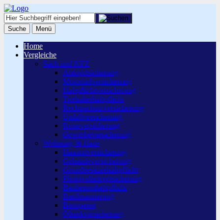
Suche
Menü
Home
Vergleiche
Sach und KFZ
Autoversicherung
Motorradversicherung
Haftpflichtversicherung
Tierhalterhaftpflicht
Rechtsschutzversicherung
Unfallversicherung
Reiseversicherung
Gewerbeversicherung
Wohnung & Haus
Hausratversicherung
Gebäudeversicherung
Grundbesitzerhaftpflicht
Photovoltaikversicherung
Bauherrenhaftpflicht
Baufinanzierung
Bausparen
Öltankversicherung