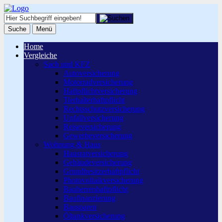
Suche
Menü
Home
Vergleiche
Sach und KFZ
Autoversicherung
Motorradversicherung
Haftpflichtversicherung
Tierhalterhaftpflicht
Rechtsschutzversicherung
Unfallversicherung
Reiseversicherung
Gewerbeversicherung
Wohnung & Haus
Hausratversicherung
Gebäudeversicherung
Grundbesitzerhaftpflicht
Photovoltaikversicherung
Bauherrenhaftpflicht
Baufinanzierung
Bausparen
Öltankversicherung