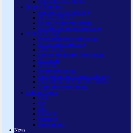
Feuerrohbauversicherung
Pflege & Krankheit
Krankenzusatzversicherung
Pflegeversicherung
Private Krankenversicherung
Gesetzliche Krankenversicherung
Rente & Vorsorge
Berufs­unfähigkeitsversicherung
Risikolebensversicherung
Altersvorsorge
Schwere Krankheiten Versicherung
Riesterrente
Basisrente
Rentenversicherung
Fondsgebundene Lebensversicherung
Fondsgebundene Rentenversicherung
Kapitallebensversicherung
Geld und Sparen
Strom
Gas
DSL
Girokonto
Tagesgeld
Konsumkredit
News