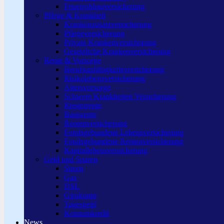
Feuerrohbauversicherung
Pflege & Krankheit
Krankenzusatzversicherung
Pflegeversicherung
Private Krankenversicherung
Gesetzliche Krankenversicherung
Rente & Vorsorge
Berufs­unfähigkeitsversicherung
Risikolebensversicherung
Altersvorsorge
Schwere Krankheiten Versicherung
Riesterrente
Basisrente
Rentenversicherung
Fondsgebundene Lebensversicherung
Fondsgebundene Rentenversicherung
Kapitallebensversicherung
Geld und Sparen
Strom
Gas
DSL
Girokonto
Tagesgeld
Konsumkredit
News