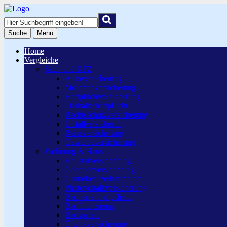
Suche
Menü
Home
Vergleiche
Sach und KFZ
Autoversicherung
Motorradversicherung
Haftpflichtversicherung
Tierhalterhaftpflicht
Rechtsschutzversicherung
Unfallversicherung
Reiseversicherung
Gewerbeversicherung
Wohnung & Haus
Hausratversicherung
Gebäudeversicherung
Grundbesitzerhaftpflicht
Photovoltaikversicherung
Bauherrenhaftpflicht
Baufinanzierung
Bausparen
Öltankversicherung