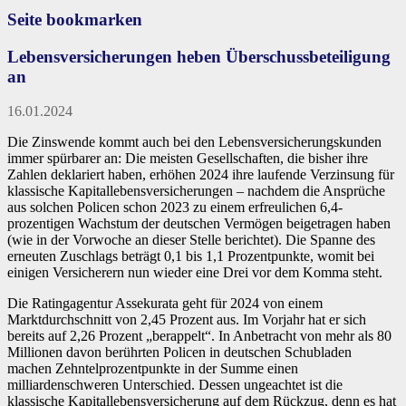
Seite bookmarken
Lebensversicherungen heben Überschussbeteiligung
an
16.01.2024
Die Zinswende kommt auch bei den Lebensversicherungskunden
immer spürbarer an: Die meisten Gesellschaften, die bisher ihre
Zahlen deklariert haben, erhöhen 2024 ihre laufende Verzinsung für
klassische Kapitallebensversicherungen – nachdem die Ansprüche
aus solchen Policen schon 2023 zu einem erfreulichen 6,4-
prozentigen Wachstum der deutschen Vermögen beigetragen haben
(wie in der Vorwoche an dieser Stelle berichtet). Die Spanne des
erneuten Zuschlags beträgt 0,1 bis 1,1 Prozentpunkte, womit bei
einigen Versicherern nun wieder eine Drei vor dem Komma steht.
Die Ratingagentur Assekurata geht für 2024 von einem
Marktdurchschnitt von 2,45 Prozent aus. Im Vorjahr hat er sich
bereits auf 2,26 Prozent „berappelt“. In Anbetracht von mehr als 80
Millionen davon berührten Policen in deutschen Schubladen
machen Zehntelprozentpunkte in der Summe einen
milliardenschweren Unterschied. Dessen ungeachtet ist die
klassische Kapitallebensversicherung auf dem Rückzug, denn es hat