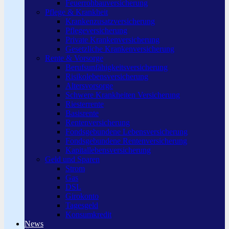
Feuerrohbauversicherung
Pflege & Krankheit
Krankenzusatzversicherung
Pflegeversicherung
Private Krankenversicherung
Gesetzliche Krankenversicherung
Rente & Vorsorge
Berufs­unfähigkeitsversicherung
Risikolebensversicherung
Altersvorsorge
Schwere Krankheiten Versicherung
Riesterrente
Basisrente
Rentenversicherung
Fondsgebundene Lebensversicherung
Fondsgebundene Rentenversicherung
Kapitallebensversicherung
Geld und Sparen
Strom
Gas
DSL
Girokonto
Tagesgeld
Konsumkredit
News