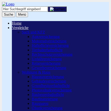
Suche
Menü
Home
Vergleiche
Sach und KFZ
Autoversicherung
Motorradversicherung
Haftpflichtversicherung
Tierhalterhaftpflicht
Rechtsschutzversicherung
Unfallversicherung
Reiseversicherung
Gewerbeversicherung
Wohnung & Haus
Hausratversicherung
Gebäudeversicherung
Grundbesitzerhaftpflicht
Photovoltaikversicherung
Bauherrenhaftpflicht
Baufinanzierung
Bausparen
Öltankversicherung