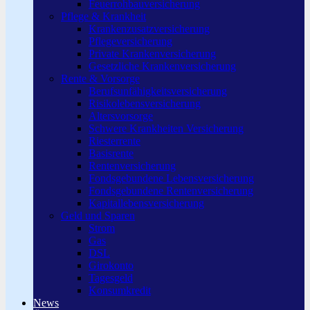
Feuerrohbauversicherung
Pflege & Krankheit
Krankenzusatzversicherung
Pflegeversicherung
Private Krankenversicherung
Gesetzliche Krankenversicherung
Rente & Vorsorge
Berufs­unfähigkeitsversicherung
Risikolebensversicherung
Altersvorsorge
Schwere Krankheiten Versicherung
Riesterrente
Basisrente
Rentenversicherung
Fondsgebundene Lebensversicherung
Fondsgebundene Rentenversicherung
Kapitallebensversicherung
Geld und Sparen
Strom
Gas
DSL
Girokonto
Tagesgeld
Konsumkredit
News