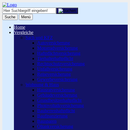
Suche
Menü
Home
Vergleiche
Sach und KFZ
Autoversicherung
Motorradversicherung
Haftpflichtversicherung
Tierhalterhaftpflicht
Rechtsschutzversicherung
Unfallversicherung
Reiseversicherung
Gewerbeversicherung
Wohnung & Haus
Hausratversicherung
Gebäudeversicherung
Grundbesitzerhaftpflicht
Photovoltaikversicherung
Bauherrenhaftpflicht
Baufinanzierung
Bausparen
Öltankversicherung