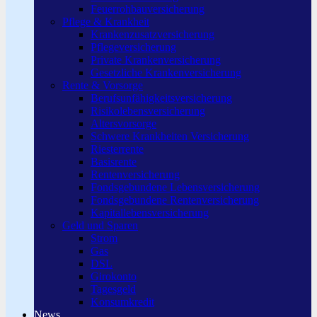
Feuerrohbauversicherung
Pflege & Krankheit
Krankenzusatzversicherung
Pflegeversicherung
Private Krankenversicherung
Gesetzliche Krankenversicherung
Rente & Vorsorge
Berufs­unfähigkeitsversicherung
Risikolebensversicherung
Altersvorsorge
Schwere Krankheiten Versicherung
Riesterrente
Basisrente
Rentenversicherung
Fondsgebundene Lebensversicherung
Fondsgebundene Rentenversicherung
Kapitallebensversicherung
Geld und Sparen
Strom
Gas
DSL
Girokonto
Tagesgeld
Konsumkredit
News