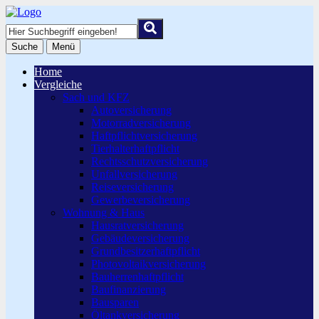
Suche
Menü
Home
Vergleiche
Sach und KFZ
Autoversicherung
Motorradversicherung
Haftpflichtversicherung
Tierhalterhaftpflicht
Rechtsschutzversicherung
Unfallversicherung
Reiseversicherung
Gewerbeversicherung
Wohnung & Haus
Hausratversicherung
Gebäudeversicherung
Grundbesitzerhaftpflicht
Photovoltaikversicherung
Bauherrenhaftpflicht
Baufinanzierung
Bausparen
Öltankversicherung