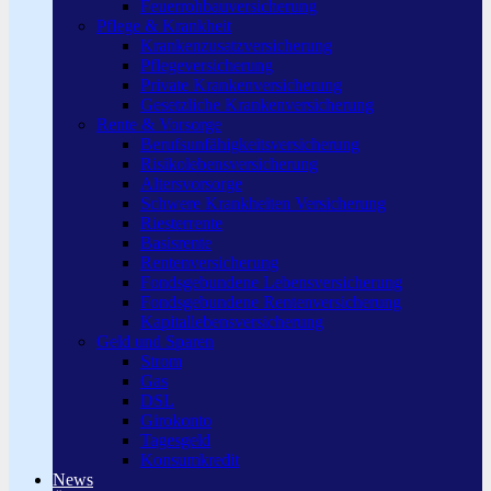
Feuerrohbauversicherung
Pflege & Krankheit
Krankenzusatzversicherung
Pflegeversicherung
Private Krankenversicherung
Gesetzliche Krankenversicherung
Rente & Vorsorge
Berufs­unfähigkeitsversicherung
Risikolebensversicherung
Altersvorsorge
Schwere Krankheiten Versicherung
Riesterrente
Basisrente
Rentenversicherung
Fondsgebundene Lebensversicherung
Fondsgebundene Rentenversicherung
Kapitallebensversicherung
Geld und Sparen
Strom
Gas
DSL
Girokonto
Tagesgeld
Konsumkredit
News