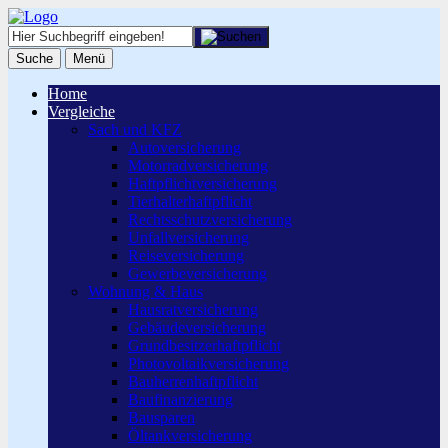
Suche
Menü
Home
Vergleiche
Sach und KFZ
Autoversicherung
Motorradversicherung
Haftpflichtversicherung
Tierhalterhaftpflicht
Rechtsschutzversicherung
Unfallversicherung
Reiseversicherung
Gewerbeversicherung
Wohnung & Haus
Hausratversicherung
Gebäudeversicherung
Grundbesitzerhaftpflicht
Photovoltaikversicherung
Bauherrenhaftpflicht
Baufinanzierung
Bausparen
Öltankversicherung