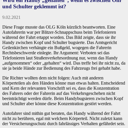
Wird ein Handy „gehalten“, wenn es zwischen Ohr
und Schulter geklemmt ist?
9.02.2021
Diese Frage musste das OLG Köln kürzlich beantworten. Eine
Autofahrerin war per Blitzer-Schnappschuss beim Telefonieren
während der Fahrt ertappt worden. Das Bild zeigte, dass sie ihr
Handy zwischen Kopf und Schulter bugsierte. Das Amtsgericht
Geilenkirchen verhängte ein Bußgeld, wogegen die Fahrerin
Rechtsbeschwerde einlegte. Ihr Argument: Verboten sei das
Telefonieren laut Straßenverkehrsordnung nur, wenn das Handy
„aufgenommen“ oder „gehalten“ wird. Das treffe bei ihr nicht zu, da
sie ja beide Hände zur Bedienung des Fahrzeugs frei gehabt habe.
Die Richter wollten dem nicht folgen: Auch mit anderen
Körperteilen als den Händen könne man etwas halten. Entscheidend
und Kern der relevanten Vorschrift sei es, dass die Konzentration
des Fahrers oder der Fahrerin auf das Verkehrsgeschehen nicht
beeinträchtigt werden dürfe. Beim Handybugsieren zwischen Kopf
und Schulter aber könne diese Konzentration gestört werden.
Autofahrer sind mithin gut beraten, das Handy während der Fahrt
nicht zu berühren, egal mit welchem Körperteil. Nicht zuletzt kann
der Versicherungsschutz durch fahrlässiges Verhalten gefährdet sein.