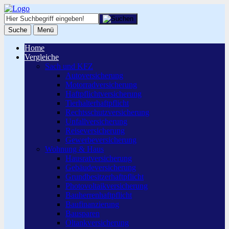
Suche
Menü
Home
Vergleiche
Sach und KFZ
Autoversicherung
Motorradversicherung
Haftpflichtversicherung
Tierhalterhaftpflicht
Rechtsschutzversicherung
Unfallversicherung
Reiseversicherung
Gewerbeversicherung
Wohnung & Haus
Hausratversicherung
Gebäudeversicherung
Grundbesitzerhaftpflicht
Photovoltaikversicherung
Bauherrenhaftpflicht
Baufinanzierung
Bausparen
Öltankversicherung