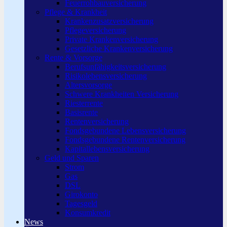
Feuerrohbauversicherung
Pflege & Krankheit
Krankenzusatzversicherung
Pflegeversicherung
Private Krankenversicherung
Gesetzliche Krankenversicherung
Rente & Vorsorge
Berufs­unfähigkeitsversicherung
Risikolebensversicherung
Altersvorsorge
Schwere Krankheiten Versicherung
Riesterrente
Basisrente
Rentenversicherung
Fondsgebundene Lebensversicherung
Fondsgebundene Rentenversicherung
Kapitallebensversicherung
Geld und Sparen
Strom
Gas
DSL
Girokonto
Tagesgeld
Konsumkredit
News