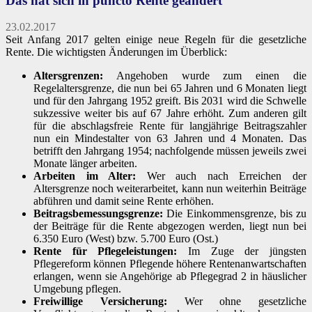
Das hat sich in puncto Rente geändert
23.02.2017
Seit Anfang 2017 gelten einige neue Regeln für die gesetzliche
Rente. Die wichtigsten Änderungen im Überblick:
Altersgrenzen:
Angehoben wurde zum einen die
Regelaltersgrenze, die nun bei 65 Jahren und 6 Monaten liegt
und für den Jahrgang 1952 greift. Bis 2031 wird die Schwelle
sukzessive weiter bis auf 67 Jahre erhöht. Zum anderen gilt
für die abschlagsfreie Rente für langjährige Beitragszahler
nun ein Mindestalter von 63 Jahren und 4 Monaten. Das
betrifft den Jahrgang 1954; nachfolgende müssen jeweils zwei
Monate länger arbeiten.
Arbeiten im Alter:
Wer auch nach Erreichen der
Altersgrenze noch weiterarbeitet, kann nun weiterhin Beiträge
abführen und damit seine Rente erhöhen.
Beitragsbemessungsgrenze:
Die Einkommensgrenze, bis zu
der Beiträge für die Rente abgezogen werden, liegt nun bei
6.350 Euro (West) bzw. 5.700 Euro (Ost.)
Rente für Pflegeleistungen:
Im Zuge der jüngsten
Pflegereform können Pflegende höhere Rentenanwartschaften
erlangen, wenn sie Angehörige ab Pflegegrad 2 in häuslicher
Umgebung pflegen.
Freiwillige Versicherung:
Wer ohne gesetzliche