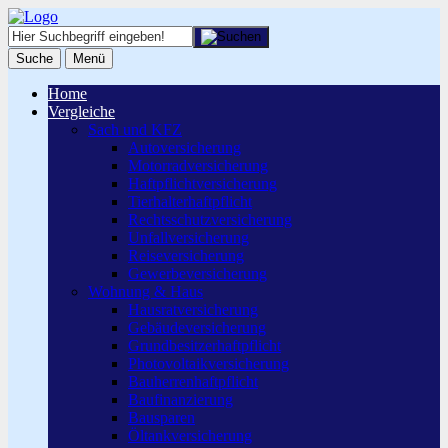
Suche
Menü
Home
Vergleiche
Sach und KFZ
Autoversicherung
Motorradversicherung
Haftpflichtversicherung
Tierhalterhaftpflicht
Rechtsschutzversicherung
Unfallversicherung
Reiseversicherung
Gewerbeversicherung
Wohnung & Haus
Hausratversicherung
Gebäudeversicherung
Grundbesitzerhaftpflicht
Photovoltaikversicherung
Bauherrenhaftpflicht
Baufinanzierung
Bausparen
Öltankversicherung