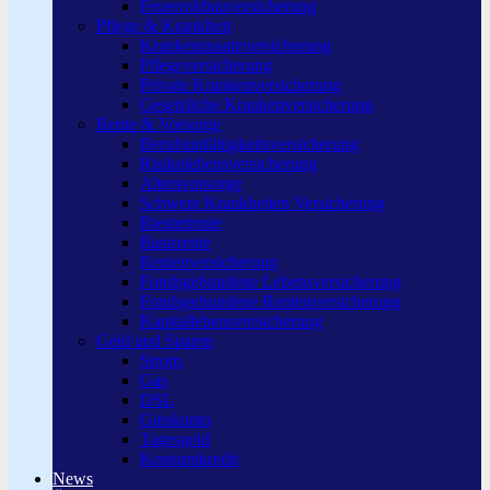
Feuerrohbauversicherung
Pflege & Krankheit
Krankenzusatzversicherung
Pflegeversicherung
Private Krankenversicherung
Gesetzliche Krankenversicherung
Rente & Vorsorge
Berufs­unfähigkeitsversicherung
Risikolebensversicherung
Altersvorsorge
Schwere Krankheiten Versicherung
Riesterrente
Basisrente
Rentenversicherung
Fondsgebundene Lebensversicherung
Fondsgebundene Rentenversicherung
Kapitallebensversicherung
Geld und Sparen
Strom
Gas
DSL
Girokonto
Tagesgeld
Konsumkredit
News