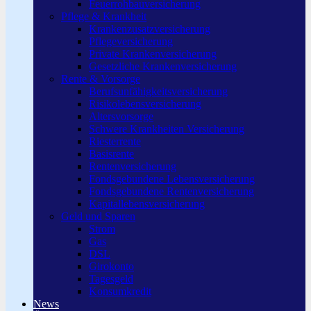
Feuerrohbauversicherung
Pflege & Krankheit
Krankenzusatzversicherung
Pflegeversicherung
Private Krankenversicherung
Gesetzliche Krankenversicherung
Rente & Vorsorge
Berufs­unfähigkeitsversicherung
Risikolebensversicherung
Altersvorsorge
Schwere Krankheiten Versicherung
Riesterrente
Basisrente
Rentenversicherung
Fondsgebundene Lebensversicherung
Fondsgebundene Rentenversicherung
Kapitallebensversicherung
Geld und Sparen
Strom
Gas
DSL
Girokonto
Tagesgeld
Konsumkredit
News