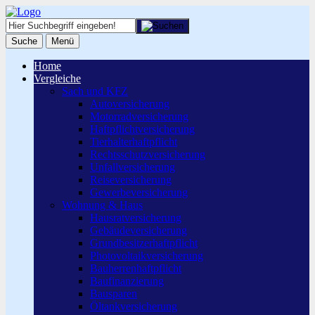
Suche
Menü
Home
Vergleiche
Sach und KFZ
Autoversicherung
Motorradversicherung
Haftpflichtversicherung
Tierhalterhaftpflicht
Rechtsschutzversicherung
Unfallversicherung
Reiseversicherung
Gewerbeversicherung
Wohnung & Haus
Hausratversicherung
Gebäudeversicherung
Grundbesitzerhaftpflicht
Photovoltaikversicherung
Bauherrenhaftpflicht
Baufinanzierung
Bausparen
Öltankversicherung